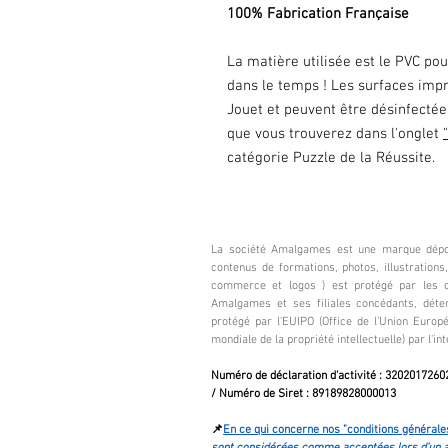
100% Fabrication Française
La matière utilisée est le PVC pour
dans le temps ! Les surfaces imp
Jouet et peuvent être désinfectées
que vous trouverez dans l'onglet
catégorie Puzzle de la Réussite.
La société Amalgames est une marque dépos
contenus de formations, photos, illustration
commerce et logos ) est protégé par les dro
Amalgames et ses filiales concédants, déte
protégé par l'EUIPO (Office de l'Union Europé
mondiale de la propriété intellectuelle) par l'int
Numéro de déclaration d'activité : 32020172602
/
Numéro de Siret
:
89189828000013
📌
En ce qui concerne nos "conditions générales