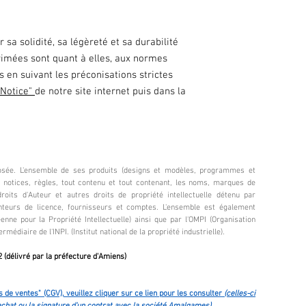
 sa solidité, sa légèreté et sa durabilité
rimées sont quant à elles, aux normes
 en suivant les préconisations strictes
"Notice"
de notre site internet puis dans la
ée. L'ensemble de ses produits (designs et modèles, programmes et
s, notices, règles, tout contenu et tout contenant, les noms, marques de
its d'Auteur et autres droits de propriété intellectuelle détenu par
nteurs de licence, fournisseurs et comptes. L'ensemble est également
enne pour la Propriété Intellectuelle) ainsi que par l'OMPI (Organisation
ermédiaire de l'INPI​. (Institut national de la propriété industrielle).
 (délivré par la préfecture d'Amiens)
 de ventes" (CGV), veuillez cliquer sur ce lien pour les consulter
(celles-ci