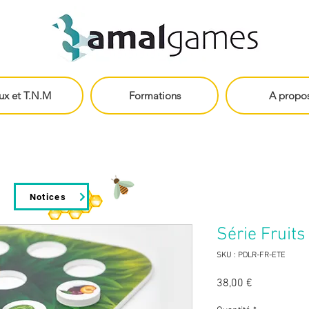
ux et T.N.M
Formations
A propo
Notices
Série Fruits
SKU : PDLR-FR-ETE
Prix
38,00 €