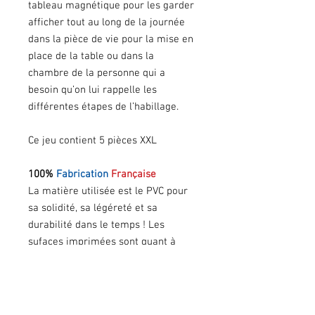
tableau magnétique pour les garder
afficher tout au long de la journée
dans la pièce de vie pour la mise en
place de la table ou dans la
chambre de la personne qui a
besoin qu’on lui rappelle les
différentes étapes de l’habillage.
Ce jeu contient 5 pièces XXL
100%
Fabrication
Française
La matière utilisée est le PVC pour
sa solidité, sa légéreté et sa
durabilité dans le temps ! Les
sufaces imprimées sont quant à
elles, aux normes Jouet et peuvent
être désinfectées en suivant les
préconisations strictes que vous
trouverez dans
l'onglet "Notice
" ci-