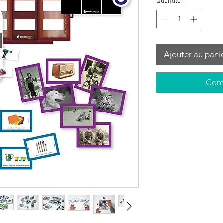
Quantité
*
Ajouter au pani
Comm