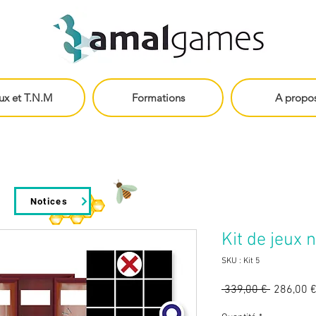
ux et T.N.M
Formations
A propo
Notices
Kit de jeux
SKU : Kit 5
Prix
 339,00 € 
286,00 
original