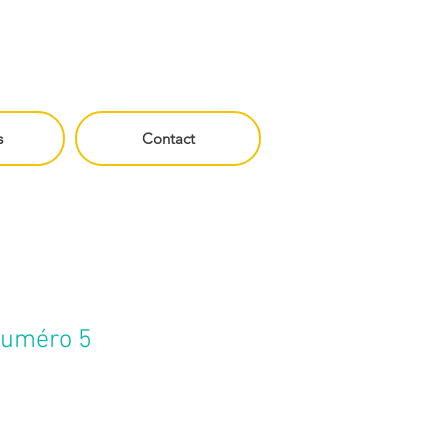
s
Contact
 numéro 5
Prix
€
promotionnel