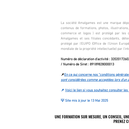
La société Amalgames est une marque dépos
contenus de formations, photos, illustration
commerce et logos ) est protégé par les dro
Amalgames et ses filiales concédants, déte
protégé par l'EUIPO (Office de l'Union Europé
mondiale de la propriété intellectuelle) par l'int
Numéro de déclaration d'activité : 32020172602
/
Numéro de Siret
:
89189828000013
📌
En ce qui concerne nos "conditions générales
sont considérées comme acceptées lors d'un a
📌
Voici le lien si vous souhaitez consulter l
💡 Site mis à jour le 13 Mai 2025
UNE FORMATION SUR MESURE, UN CONSEIL, UN
UNE FORMATION SUR MESURE, UN CONSEIL, UN
PRENEZ C
PRENEZ C