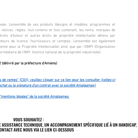
ée. L'ensemble de ses produits (designs et modèles, programmes et
s, notices, règles, tout contenu et tout contenant, les noms, marques de
its d'Auteur et autres droits de propriété intellectuelle détenu par
nteurs de licence, fournisseurs et comptes. L'ensemble est également
enne pour la Propriété Intellectuelle) ainsi que par l'OMPI (Organisation
ermédiaire de l'INPI​. (Institut national de la propriété industrielle).
 (délivré par la préfecture d'Amiens)
 de ventes" (CGV), veuillez cliquer sur ce lien pour les consulter
(celles-ci
chat ou la signature d'un contrat avec la société Amalgames)
es "mentions légales" de la société Amalgames
VOUS SOUHAITEZ :
VOUS SOUHAITEZ :
E ASSISTANCE TECHNIQUE, UN ACCOMPAGNEMENT SPÉCIFIQUE LIÉ À UN HANDICAP,
E ASSISTANCE TECHNIQUE, UN ACCOMPAGNEMENT SPÉCIFIQUE LIÉ À UN HANDICAP,
ONTACT AVEC NOUS VIA LE LIEN CI-DESSOUS
ONTACT AVEC NOUS VIA LE LIEN CI-DESSOUS