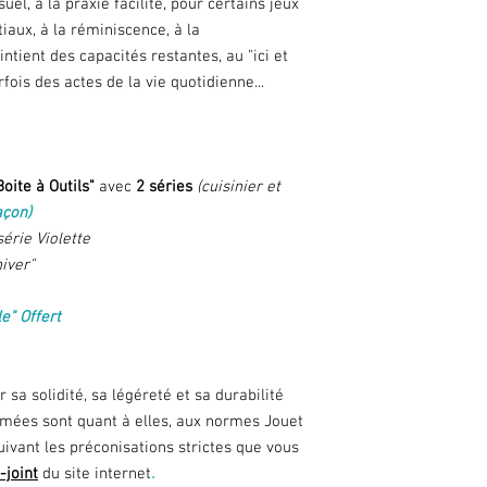
uel, à la praxie facilité, pour certains jeux
aux, à la réminiscence, à la
tient des capacités restantes, au "ici et
ois des actes de la vie quotidienne...
oite à Outils"
avec
2 séries
(cuisinier et
açon)
série Violette
hiver"
le" Offert
 sa solidité, sa légéreté et sa durabilité
mées sont quant à elles, aux normes Jouet
uivant les préconisations strictes que vous
i-joint
du site internet
.