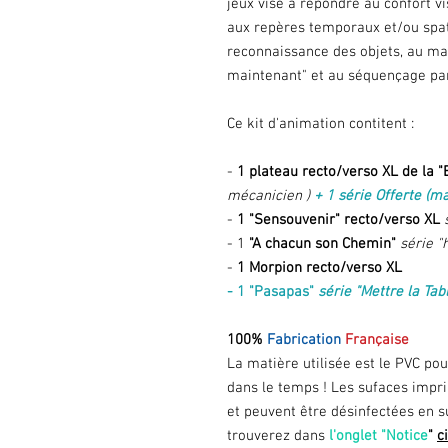
jeux vise à répondre au confort vis
aux repères temporaux et/ou spati
reconnaissance des objets, au main
maintenant" et au séquençage parf
Ce kit d'animation contitent :
-
1 plateau recto/verso XL de la "B
mécanicien )
+ 1 série Offerte (m
-
1 "Sensouvenir" recto/verso XL
- 1
"A chacun son Chemin"
série "
-
1 Morpion recto/verso XL
- 1 "Pasapas"
série "Mettre la Tab
100%
Fabrication
Française
La matière utilisée est le PVC pour
dans le temps !
Les sufaces impri
et peuvent être désinfectées en s
trouverez dans
l'onglet "Notice
"
c