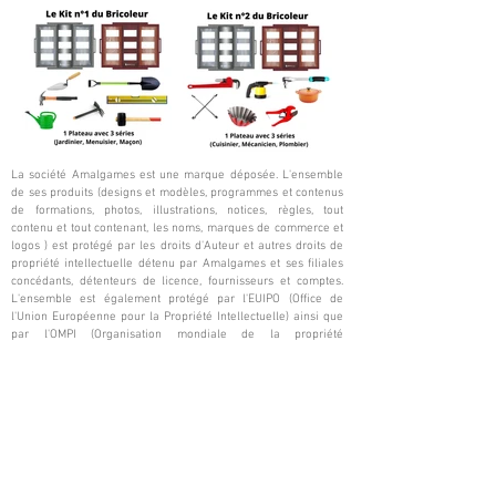
La société Amalgames est une marque déposée. L'ensemble
de ses produits (designs et modèles, programmes et contenus
de formations, photos, illustrations, notices, règles, tout
contenu et tout contenant, les noms, marques de commerce et
logos ) est protégé par les droits d'Auteur et autres droits de
propriété intellectuelle détenu par Amalgames et ses filiales
concédants, détenteurs de licence, fournisseurs et comptes.
L'ensemble est également protégé par l'EUIPO (Office de
l'Union Européenne pour la Propriété Intellectuelle) ainsi que
par l'OMPI (Organisation mondiale de la propriété
intellectuelle) par l'intermédiaire de l'INPI​. (Institut national de
la propriété industrielle).
Numéro de déclaration d'activité :
32020172602
(délivré par la
préfecture d'Amiens)
/
Numéro de Siret
:
89189828000013
📌
En ce qui concerne nos "conditions générales de ventes"
(CGV), veuillez cliquer sur ce lien pour les consulter
(celles-ci